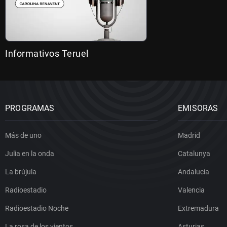
Informativos Teruel
PROGRAMAS
EMISORAS
Más de uno
Madrid
Julia en la onda
Catalunya
La brújula
Andalucía
Radioestadio
Valencia
Radioestadio Noche
Extremadura
La rosa de los vientos
Asturias