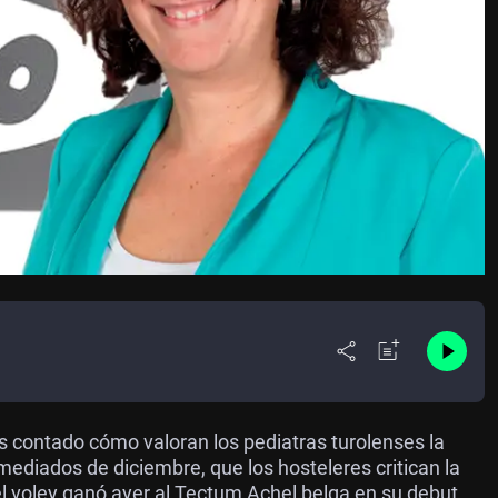
 contado cómo valoran los pediatras turolenses la
ediados de diciembre, que los hosteleres critican la
el voley ganó ayer al Tectum Achel belga en su debut