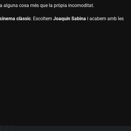
 ha alguna cosa més que la pròpia incomoditat.
cinema clàssic
. Escoltem
Joaquín Sabina
i acabem amb les