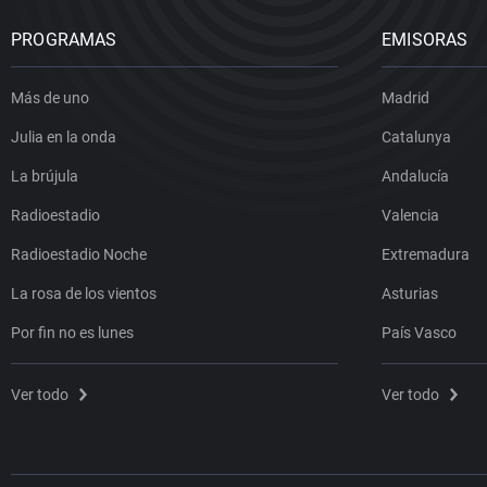
PROGRAMAS
EMISORAS
Más de uno
Madrid
Julia en la onda
Catalunya
La brújula
Andalucía
Radioestadio
Valencia
Radioestadio Noche
Extremadura
La rosa de los vientos
Asturias
Por fin no es lunes
País Vasco
Ver todo
Ver todo