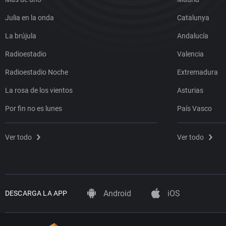
Julia en la onda
Catalunya
La brújula
Andalucía
Radioestadio
Valencia
Radioestadio Noche
Extremadura
La rosa de los vientos
Asturias
Por fin no es lunes
País Vasco
Ver todo
Ver todo
Android
iOS
DESCARGA LA APP