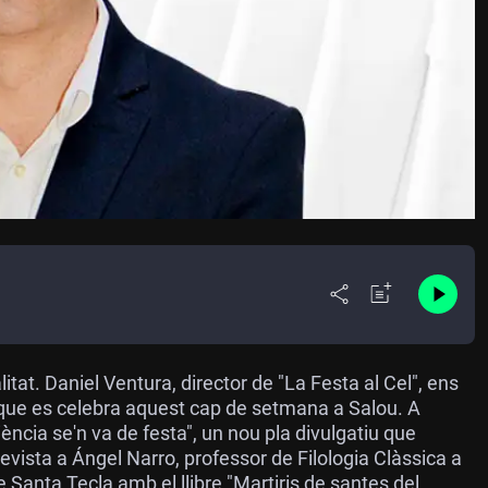
at. Daniel Ventura, director de "La Festa al Cel", ens
 que es celebra aquest cap de setmana a Salou. A
iència se'n va de festa", un nou pla divulgatiu que
evista a Ángel Narro, professor de Filologia Clàssica a
de Santa Tecla amb el llibre "Martiris de santes del