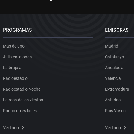
PROGRAMAS
EMISORAS
Más de uno
Madrid
Julia en la onda
Catalunya
La brújula
Andalucía
Radioestadio
Valencia
Radioestadio Noche
Extremadura
La rosa de los vientos
Asturias
Por fin no es lunes
País Vasco
Ver todo
Ver todo