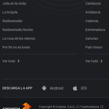
Julia en la onda
Catalunya
La brújula
Andalucía
Radioestadio
Valencia
Radioestadio Noche
Extremadura
La rosa de los vientos
Asturias
Por fin no es lunes
País Vasco
Ver todo
Ver todo
Android
iOS
DESCARGA LA APP
Copyright © Uniprex, S.A.U., C/ Fuerteventura 12