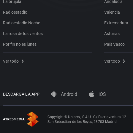
La brújula
Andalucía
Radioestadio
Valencia
Radioestadio Noche
Extremadura
La rosa de los vientos
Asturias
Por fin no es lunes
País Vasco
Ver todo
Ver todo
Android
iOS
DESCARGA LA APP
Copyright © Uniprex, S.A.U., C/ Fuerteventura 12
San Sebastián de los Reyes, 28703 Madrid