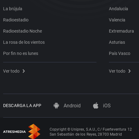
La brújula
Andalucía
Radioestadio
Valencia
Radioestadio Noche
Extremadura
La rosa de los vientos
Asturias
Por fin no es lunes
País Vasco
Ver todo
Ver todo
Android
iOS
DESCARGA LA APP
Copyright © Uniprex, S.A.U., C/ Fuerteventura 12
San Sebastián de los Reyes, 28703 Madrid