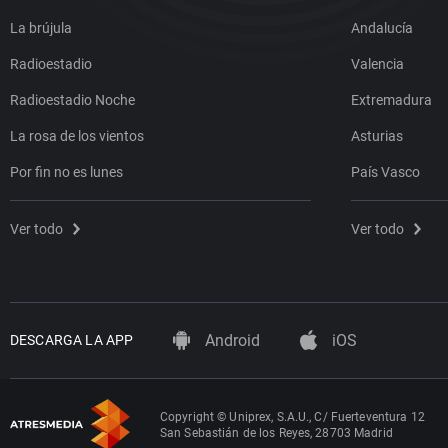
La brújula
Andalucía
Radioestadio
Valencia
Radioestadio Noche
Extremadura
La rosa de los vientos
Asturias
Por fin no es lunes
País Vasco
Ver todo
Ver todo
Android
iOS
DESCARGA LA APP
Copyright © Uniprex, S.A.U., C/ Fuerteventura 12
San Sebastián de los Reyes, 28703 Madrid