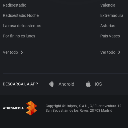
Radioestadio
Valencia
Radioestadio Noche
Extremadura
La rosa de los vientos
Asturias
Por fin no es lunes
País Vasco
Ver todo
Ver todo
Android
iOS
DESCARGA LA APP
Copyright © Uniprex, S.A.U., C/ Fuerteventura 12
San Sebastián de los Reyes, 28703 Madrid