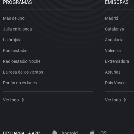
PROGRAMAS
EMISORAS
Más de uno
Madrid
Julia en la onda
Catalunya
La brújula
Andalucía
Radioestadio
Valencia
Radioestadio Noche
Extremadura
La rosa de los vientos
Asturias
Por fin no es lunes
País Vasco
Ver todo
Ver todo
Android
iOS
DESCARGA LA APP