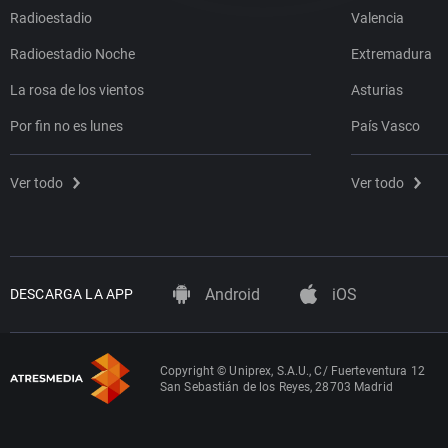
Radioestadio
Valencia
Radioestadio Noche
Extremadura
La rosa de los vientos
Asturias
Por fin no es lunes
País Vasco
Ver todo
Ver todo
Android
iOS
DESCARGA LA APP
Copyright © Uniprex, S.A.U., C/ Fuerteventura 12
San Sebastián de los Reyes, 28703 Madrid