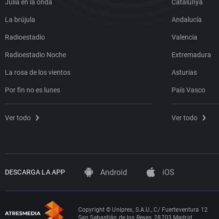
Julia en la onda
Catalunya
La brújula
Andalucía
Radioestadio
Valencia
Radioestadio Noche
Extremadura
La rosa de los vientos
Asturias
Por fin no es lunes
País Vasco
Ver todo
Ver todo
Android
iOS
DESCARGA LA APP
Copyright © Uniprex, S.A.U., C/ Fuerteventura 12
San Sebastián de los Reyes, 28703 Madrid