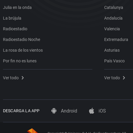
Julia en la onda
Catalunya
La brújula
Andalucía
Radioestadio
Valencia
Radioestadio Noche
Extremadura
La rosa de los vientos
Asturias
Por fin no es lunes
País Vasco
Ver todo
Ver todo
Android
iOS
DESCARGA LA APP