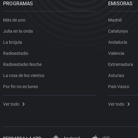
PROGRAMAS
EMISORAS
Más de uno
Madrid
Julia en la onda
Catalunya
La brújula
Andalucía
Radioestadio
Valencia
Radioestadio Noche
Extremadura
La rosa de los vientos
Asturias
Por fin no es lunes
País Vasco
Ver todo
Ver todo