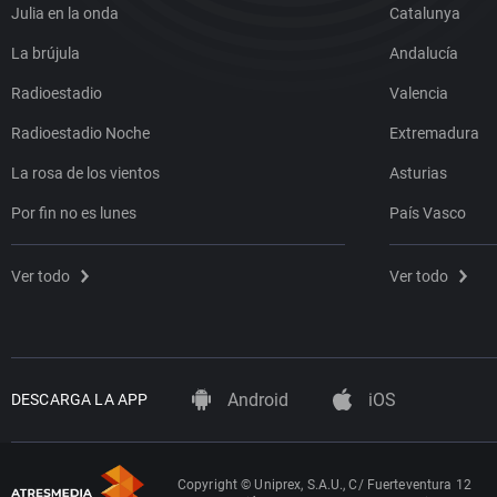
Julia en la onda
Catalunya
La brújula
Andalucía
Radioestadio
Valencia
Radioestadio Noche
Extremadura
La rosa de los vientos
Asturias
Por fin no es lunes
País Vasco
Ver todo
Ver todo
Android
iOS
DESCARGA LA APP
Copyright © Uniprex, S.A.U., C/ Fuerteventura 12