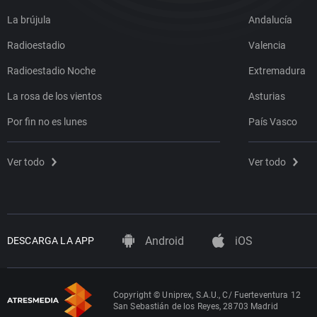
La brújula
Andalucía
Radioestadio
Valencia
Radioestadio Noche
Extremadura
La rosa de los vientos
Asturias
Por fin no es lunes
País Vasco
Ver todo
Ver todo
Android
iOS
DESCARGA LA APP
Copyright © Uniprex, S.A.U., C/ Fuerteventura 12
San Sebastián de los Reyes, 28703 Madrid