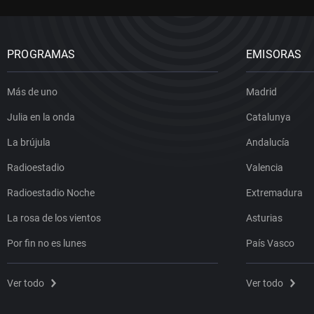
PROGRAMAS
EMISORAS
Más de uno
Madrid
Julia en la onda
Catalunya
La brújula
Andalucía
Radioestadio
Valencia
Radioestadio Noche
Extremadura
La rosa de los vientos
Asturias
Por fin no es lunes
País Vasco
Ver todo
Ver todo