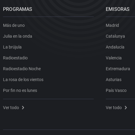
PROGRAMAS
EMISORAS
Más de uno
Madrid
Julia en la onda
Catalunya
La brújula
Andalucía
Radioestadio
Valencia
Radioestadio Noche
Extremadura
La rosa de los vientos
Asturias
Por fin no es lunes
País Vasco
Ver todo
Ver todo