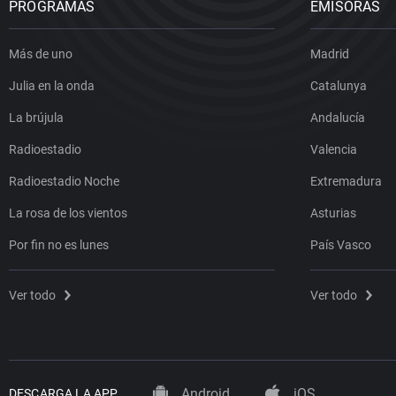
PROGRAMAS
EMISORAS
Más de uno
Madrid
Julia en la onda
Catalunya
La brújula
Andalucía
Radioestadio
Valencia
Radioestadio Noche
Extremadura
La rosa de los vientos
Asturias
Por fin no es lunes
País Vasco
Ver todo
Ver todo
Android
iOS
DESCARGA LA APP