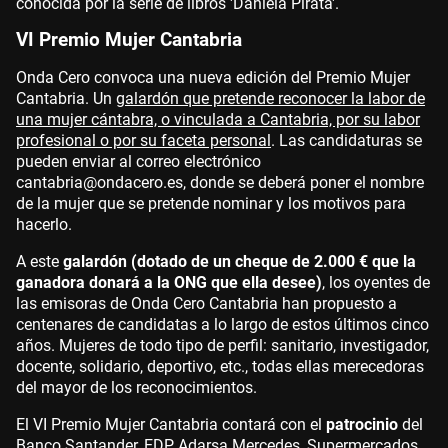
conocida por la serie de libros 'Daniela Pirata'.
VI Premio Mujer Cantabria
Onda Cero convoca una nueva edición del Premio Mujer
Cantabria. Un
galardón que pretende reconocer la labor de
una mujer cántabra, o vinculada a Cantabria, por su labor
profesional o por su faceta personal
. Las candidaturas se
pueden enviar al correo electrónico
cantabria@ondacero.es, donde se deberá poner el nombre
de la mujer que se pretende nominar y los motivos para
hacerlo.
A este
galardón (dotado de un cheque de 2.000 € que la
ganadora donará a la ONG que ella desee)
, los oyentes de
las emisoras de Onda Cero Cantabria han propuesto a
centenares de candidatas a lo largo de estos últimos cinco
años. Mujeres de todo tipo de perfil: sanitario, investigador,
docente, solidario, deportivo, etc., todas ellas merecedoras
del mayor de los reconocimientos.
El VI Premio Mujer Cantabria contará con el
patrocinio
del
Banco Santander, EDP, Adarsa Mercedes, Supermercados