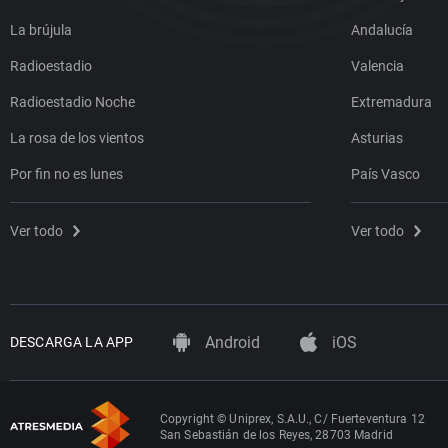
La brújula
Andalucía
Radioestadio
Valencia
Radioestadio Noche
Extremadura
La rosa de los vientos
Asturias
Por fin no es lunes
País Vasco
Ver todo
Ver todo
Android
iOS
DESCARGA LA APP
Copyright © Uniprex, S.A.U., C/ Fuerteventura 12
San Sebastián de los Reyes, 28703 Madrid