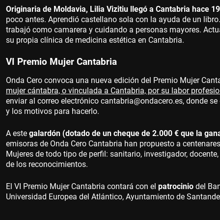
Originaria de Moldavia, Lilia Vizitiu llegó a Cantabria hace 1
poco antes. Aprendió castellano sola con la ayuda de un libro.
trabajó como camarera y cuidando a personas mayores. Actual
su propia clínica de medicina estética en Cantabria.
VI Premio Mujer Cantabria
Onda Cero convoca una nueva edición del Premio Mujer Canta
mujer cántabra, o vinculada a Cantabria, por su labor profesio
enviar al correo electrónico cantabria@ondacero.es, donde se
y los motivos para hacerlo.
A este
galardón (dotado de un cheque de 2.000 € que la gan
emisoras de Onda Cero Cantabria han propuesto a centenares 
Mujeres de todo tipo de perfil: sanitario, investigador, docente
de los reconocimientos.
El VI Premio Mujer Cantabria contará con el
patrocinio
del Ba
Universidad Europea del Atlántico, Ayuntamiento de Santande