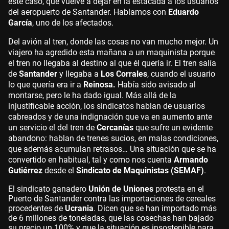
este caso, que vuelve a dejar en la estacada a los usuarios
del aeropuerto de Santander. Hablamos con
Eduardo
García
, uno de los afectados.
Del avión al tren, donde las cosas no van mucho mejor.
Un
viajero ha agredido esta mañana a un maquinista porque
el tren no llegaba al destino al que él quería ir. El tren salía
de
Santander
y llegaba a
Los Corrales
, cuando el usuario
lo que quería era ir a
Reinosa.
Había sido avisado al
montarse, pero le ha dado igual.
Más allá de la
injustificable acción, los sindicatos hablan de usuarios
cabreados y de una indignación que va en aumento ante
un servicio el del tren de
Cercanías
que sufre un evidente
abandono: hablan de trenes sucios, en malas condiciones,
que además acumulan retrasos… Una situación que se ha
convertido
en habitual, tal y como nos cuenta
Armando
Gutiérrez
desde el
Sindicato de Maquinistas (SEMAF)
.
El sindicato ganadero
Unión de Uniones
protesta en el
Puerto de Santander contra las importaciones de cereales
procedentes de
Ucrania
. Dicen que se han importado más
de 6 millones de toneladas, que las cosechas han bajado
su precio un 100% y que la situación es insostenible para