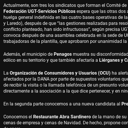
Actualmente, son tres los sindicatos que forman el Comité d
Federación UGT-Servicios Públicos
espera que las otras dos 
huelga general indefinida en las cuatro bases operativas de l
y Laredo), después de que “las gestiones realizadas para reso
conflicto planteado, han sido infructuosas”, según precisa UGT 
convoca después de una asamblea celebrada en la sede de UG
trabajadoras de la plantilla, que aprobaron por unanimidad la
Además, el municipio de
Penagos
muestra su disconformidad 
eólico en su territorio y que también afectaría a
Liérganes y 
La
Organización de Consumidores y Usuarios (OCU)
ha alert
afectados por la DANA por parte de supuestos voluntarios que
de recibir la visita o la llamada telefónica de un presunto vo
directamente a la asociación a la que dice pertenecer, y en nin
En la segunda parte conocemos a una nueva candidata al
Pr
Conocemos el
Restaurante Abra Sardinero
de la mano de su
cenas de empresa y cenas de Navidad. De hecho, propone comi