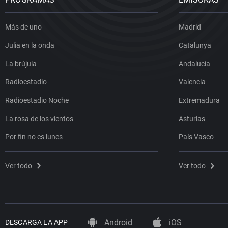
Más de uno
Madrid
Julia en la onda
Catalunya
La brújula
Andalucía
Radioestadio
Valencia
Radioestadio Noche
Extremadura
La rosa de los vientos
Asturias
Por fin no es lunes
País Vasco
Ver todo
Ver todo
Android
iOS
DESCARGA LA APP