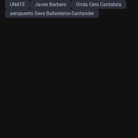
UNATE
Javier Barbero
Onda Cero Cantabria
aeropuerto Seve Ballesteros-Santander