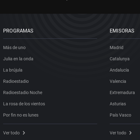
PROGRAMAS
EMISORAS
Más de uno
Madrid
Julia en la onda
Catalunya
La brújula
Andalucía
Radioestadio
Valencia
Radioestadio Noche
Extremadura
La rosa de los vientos
Asturias
Por fin no es lunes
País Vasco
Ver todo
Ver todo