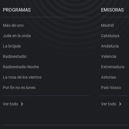
PROGRAMAS
EMISORAS
Más de uno
Madrid
Julia en la onda
Catalunya
La brújula
Andalucía
Radioestadio
Valencia
Radioestadio Noche
Extremadura
La rosa de los vientos
Asturias
Por fin no es lunes
País Vasco
Ver todo
Ver todo