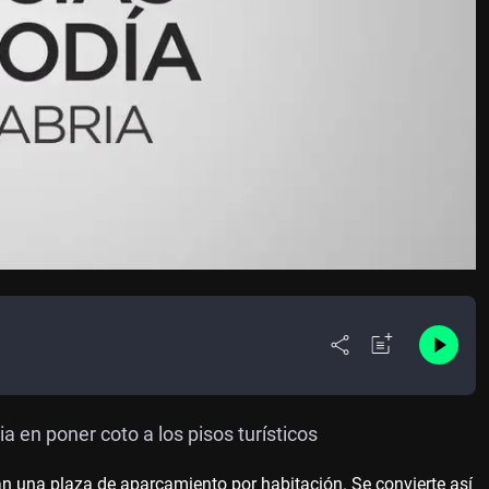
a en poner coto a los pisos turísticos
gan una plaza de aparcamiento por habitación. Se convierte así