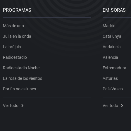
PROGRAMAS
EMISORAS
Más de uno
Madrid
Julia en la onda
Catalunya
La brújula
Andalucía
Radioestadio
Valencia
Radioestadio Noche
Extremadura
La rosa de los vientos
Asturias
Por fin no es lunes
País Vasco
Ver todo
Ver todo