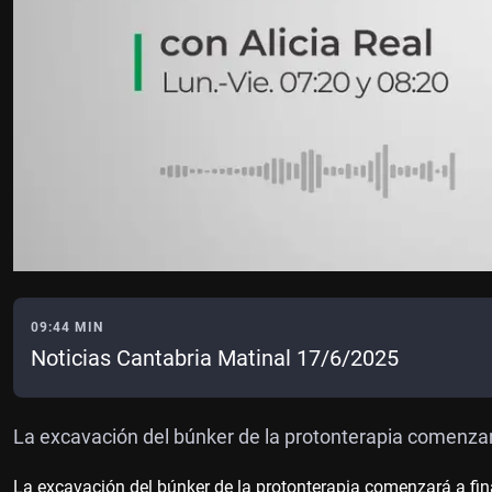
09:44 MIN
Noticias Cantabria Matinal 17/6/2025
La excavación del búnker de la protonterapia comenzará
La excavación del búnker de la protonterapia comenzará a fina