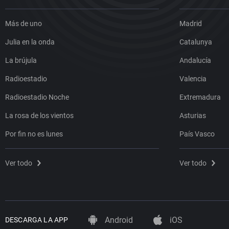
Más de uno
Madrid
Julia en la onda
Catalunya
La brújula
Andalucía
Radioestadio
Valencia
Radioestadio Noche
Extremadura
La rosa de los vientos
Asturias
Por fin no es lunes
País Vasco
Ver todo
Ver todo
Android
iOS
DESCARGA LA APP