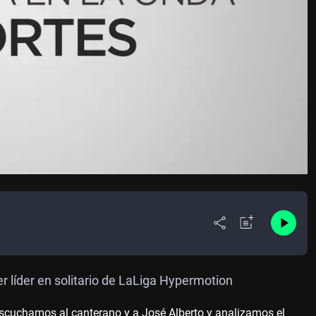
 líder en solitario de LaLiga Hypermotion
Escuchamos al canterano y a José Alberto y analizamos el