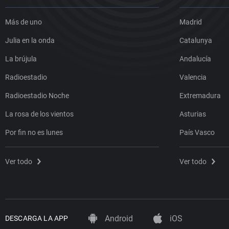
Más de uno
Madrid
Julia en la onda
Catalunya
La brújula
Andalucía
Radioestadio
Valencia
Radioestadio Noche
Extremadura
La rosa de los vientos
Asturias
Por fin no es lunes
País Vasco
Ver todo
Ver todo
Android
iOS
DESCARGA LA APP