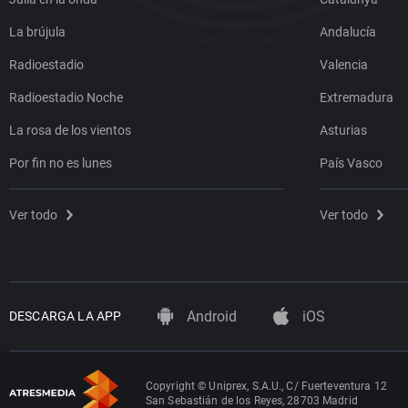
La brújula
Andalucía
Radioestadio
Valencia
Radioestadio Noche
Extremadura
La rosa de los vientos
Asturias
Por fin no es lunes
País Vasco
Ver todo
Ver todo
Android
iOS
DESCARGA LA APP
Copyright © Uniprex, S.A.U., C/ Fuerteventura 12
San Sebastián de los Reyes, 28703 Madrid