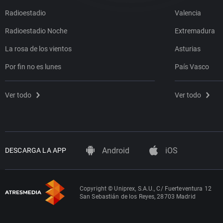
Radioestadio
Valencia
Radioestadio Noche
Extremadura
La rosa de los vientos
Asturias
Por fin no es lunes
País Vasco
Ver todo
Ver todo
Android
iOS
DESCARGA LA APP
Copyright © Uniprex, S.A.U., C/ Fuerteventura 12
San Sebastián de los Reyes, 28703 Madrid