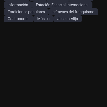
información
Estación Espacial Internacional
Tradiciones populares
crímenes del franquismo
Gastronomía
Música
Josean Alija