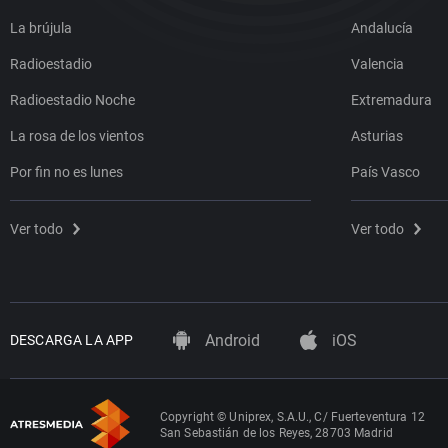
La brújula
Andalucía
Radioestadio
Valencia
Radioestadio Noche
Extremadura
La rosa de los vientos
Asturias
Por fin no es lunes
País Vasco
Ver todo
Ver todo
Android
iOS
DESCARGA LA APP
Copyright © Uniprex, S.A.U., C/ Fuerteventura 12
San Sebastián de los Reyes, 28703 Madrid