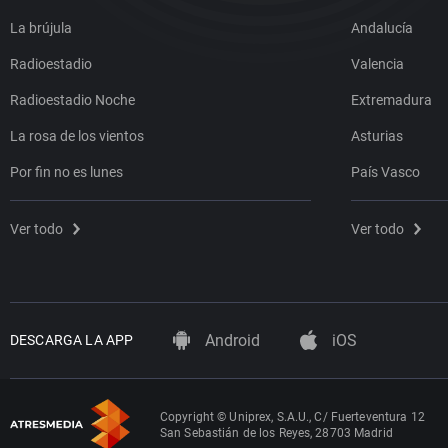
La brújula
Andalucía
Radioestadio
Valencia
Radioestadio Noche
Extremadura
La rosa de los vientos
Asturias
Por fin no es lunes
País Vasco
Ver todo
Ver todo
Android
iOS
DESCARGA LA APP
Copyright © Uniprex, S.A.U., C/ Fuerteventura 12
San Sebastián de los Reyes, 28703 Madrid