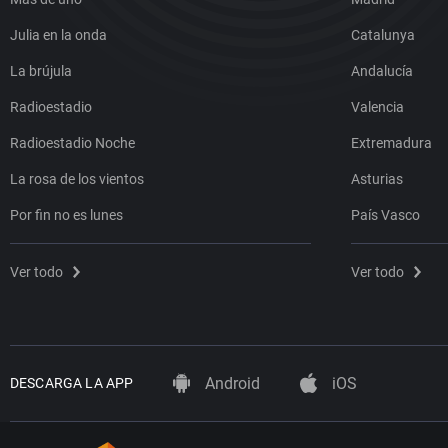
Julia en la onda
Catalunya
La brújula
Andalucía
Radioestadio
Valencia
Radioestadio Noche
Extremadura
La rosa de los vientos
Asturias
Por fin no es lunes
País Vasco
Ver todo
Ver todo
Android
iOS
DESCARGA LA APP