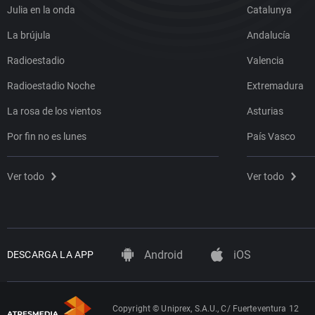
Julia en la onda
Catalunya
La brújula
Andalucía
Radioestadio
Valencia
Radioestadio Noche
Extremadura
La rosa de los vientos
Asturias
Por fin no es lunes
País Vasco
Ver todo
Ver todo
Android
iOS
DESCARGA LA APP
Copyright © Uniprex, S.A.U., C/ Fuerteventura 12