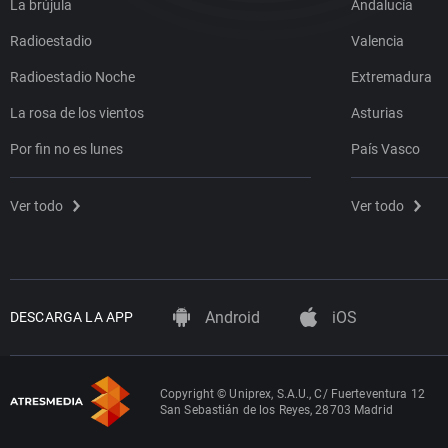
La brújula
Andalucía
Radioestadio
Valencia
Radioestadio Noche
Extremadura
La rosa de los vientos
Asturias
Por fin no es lunes
País Vasco
Ver todo
Ver todo
Android
iOS
DESCARGA LA APP
Copyright © Uniprex, S.A.U., C/ Fuerteventura 12
San Sebastián de los Reyes, 28703 Madrid