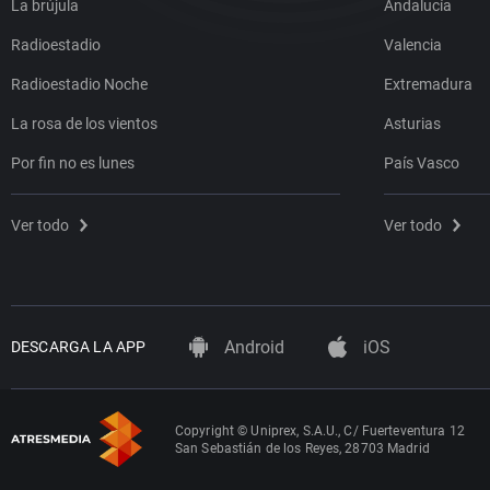
La brújula
Andalucía
Radioestadio
Valencia
Radioestadio Noche
Extremadura
La rosa de los vientos
Asturias
Por fin no es lunes
País Vasco
Ver todo
Ver todo
Android
iOS
DESCARGA LA APP
Copyright © Uniprex, S.A.U., C/ Fuerteventura 12
San Sebastián de los Reyes, 28703 Madrid