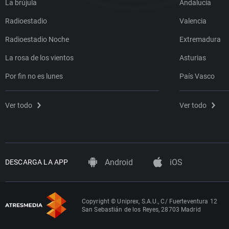
La brújula
Andalucía
Radioestadio
Valencia
Radioestadio Noche
Extremadura
La rosa de los vientos
Asturias
Por fin no es lunes
País Vasco
Ver todo
Ver todo
Android
iOS
DESCARGA LA APP
Copyright © Uniprex, S.A.U., C/ Fuerteventura 12
San Sebastián de los Reyes, 28703 Madrid