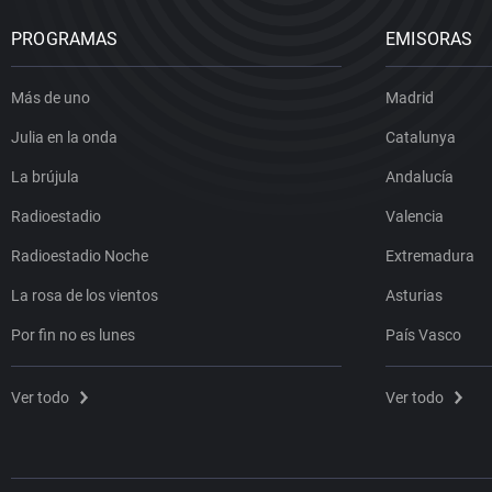
PROGRAMAS
EMISORAS
Más de uno
Madrid
Julia en la onda
Catalunya
La brújula
Andalucía
Radioestadio
Valencia
Radioestadio Noche
Extremadura
La rosa de los vientos
Asturias
Por fin no es lunes
País Vasco
Ver todo
Ver todo