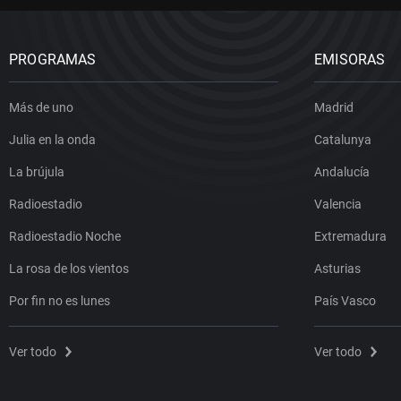
PROGRAMAS
EMISORAS
Más de uno
Madrid
Julia en la onda
Catalunya
La brújula
Andalucía
Radioestadio
Valencia
Radioestadio Noche
Extremadura
La rosa de los vientos
Asturias
Por fin no es lunes
País Vasco
Ver todo
Ver todo