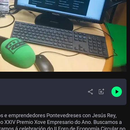
os e emprendedores Pontevedreses con Jesús Rey,
a do XXIV Premio Xove Empresario do Ano. Buscamos a
rnos á celebración do II Foro de Economía Circular no