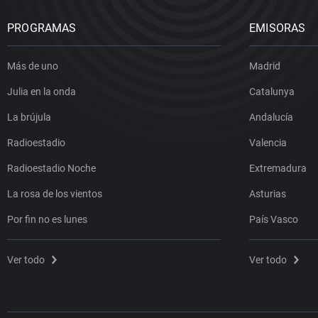
PROGRAMAS
EMISORAS
Más de uno
Madrid
Julia en la onda
Catalunya
La brújula
Andalucía
Radioestadio
Valencia
Radioestadio Noche
Extremadura
La rosa de los vientos
Asturias
Por fin no es lunes
País Vasco
Ver todo
Ver todo