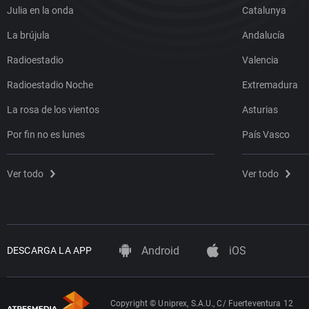
Julia en la onda
Catalunya
La brújula
Andalucía
Radioestadio
Valencia
Radioestadio Noche
Extremadura
La rosa de los vientos
Asturias
Por fin no es lunes
País Vasco
Ver todo
Ver todo
Android
iOS
DESCARGA LA APP
Copyright © Uniprex, S.A.U., C/ Fuerteventura 12