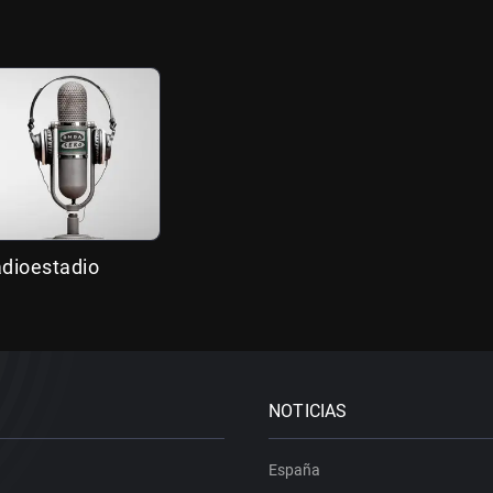
adioestadio
NOTICIAS
España