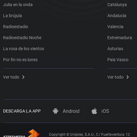
Julia en la onda
Catalunya
La brújula
Andalucía
Radioestadio
Valencia
Radioestadio Noche
Extremadura
La rosa de los vientos
Asturias
Por fin no es lunes
País Vasco
Ver todo
Ver todo
Android
iOS
DESCARGA LA APP
Copyright © Uniprex, S.A.U., C/ Fuerteventura 12