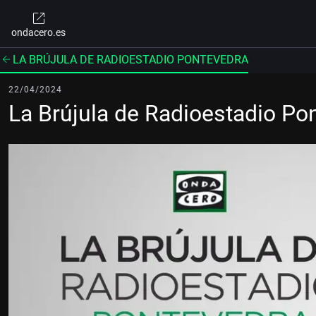
ondacero.es
LA BRÚJULA DE RADIOESTADIO PONTEVEDRA
22/04/2024
La Brújula de Radioestadio P