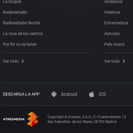
La brújula
Andalucía
Radioestadio
Valencia
Radioestadio Noche
Extremadura
La rosa de los vientos
Asturias
Por fin no es lunes
País Vasco
Ver todo
Ver todo
Android
iOS
DESCARGA LA APP
Copyright © Uniprex, S.A.U., C/ Fuerteventura 12
San Sebastián de los Reyes, 28703 Madrid