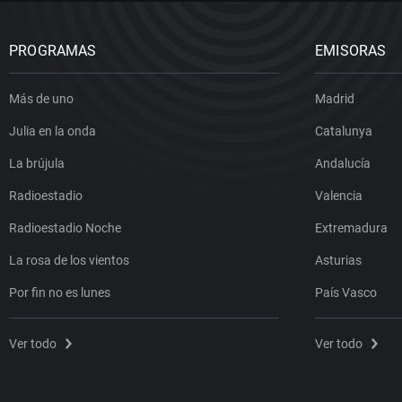
PROGRAMAS
EMISORAS
Más de uno
Madrid
Julia en la onda
Catalunya
La brújula
Andalucía
Radioestadio
Valencia
Radioestadio Noche
Extremadura
La rosa de los vientos
Asturias
Por fin no es lunes
País Vasco
Ver todo
Ver todo