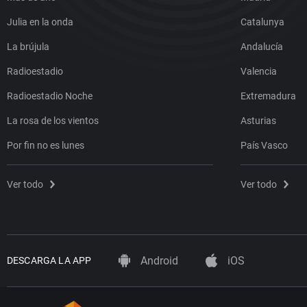
Julia en la onda
Catalunya
La brújula
Andalucía
Radioestadio
Valencia
Radioestadio Noche
Extremadura
La rosa de los vientos
Asturias
Por fin no es lunes
País Vasco
Ver todo
Ver todo
Android
iOS
DESCARGA LA APP