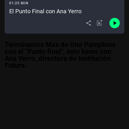
01:25 MIN
El Punto Final con Ana Yerro
Terminamos Mas de Uno Pamplona
con el "Punto final", este lunes con
Ana Yerro, directora de Institución
Futuro.